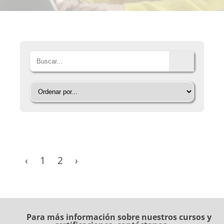
No hay programas disponibles en este
momento con los filtros seleccionados.
‹
1
2
›
Para más información sobre nuestros cursos y